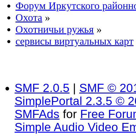
Форум Иркутского район
Охота
»
Охотничьи ружья
»
сервисы виртуальных карт
SMF 2.0.5
|
SMF © 20
SimplePortal 2.3.5 © 
SMFAds
for
Free For
Simple Audio Video E