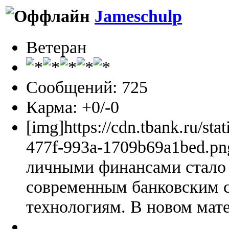
Jameschulp
Ветеран
Сообщений: 725
Карма: +0/-0
[img]https://cdn.tbank.ru/sta
477f-993a-1709b69a1bed.pn
личными финансами стало 
современным банковским 
технологиям. В новом мате