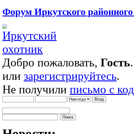
Форум Иркутского районног
Добро пожаловать,
Гость
или
зарегистрируйтесь
.
Не получили
письмо с ко
Новости: