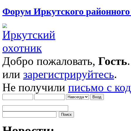
Форум Иркутского районног
Добро пожаловать,
Гость
или
зарегистрируйтесь
.
Не получили
письмо с ко
Новости: