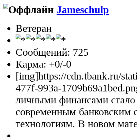
Jameschulp
Ветеран
Сообщений: 725
Карма: +0/-0
[img]https://cdn.tbank.ru/sta
477f-993a-1709b69a1bed.pn
личными финансами стало 
современным банковским 
технологиям. В новом мате