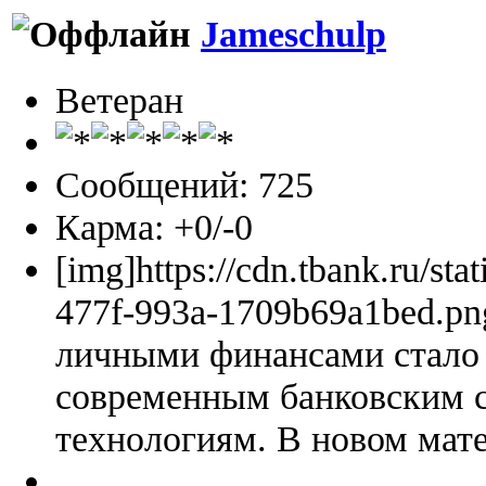
Jameschulp
Ветеран
Сообщений: 725
Карма: +0/-0
[img]https://cdn.tbank.ru/sta
477f-993a-1709b69a1bed.pn
личными финансами стало 
современным банковским 
технологиям. В новом мате