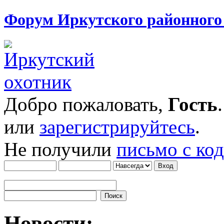
Форум Иркутского районног
Добро пожаловать,
Гость
или
зарегистрируйтесь
.
Не получили
письмо с ко
Новости: