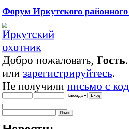
Форум Иркутского районног
Добро пожаловать,
Гость
или
зарегистрируйтесь
.
Не получили
письмо с ко
Новости: