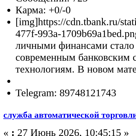
Карма: +0/-0
[img]https://cdn.tbank.ru/sta
477f-993a-1709b69a1bed.pn
личными финансами стало 
современным банковским 
технологиям. В новом мате
Telegram: 89748121743
служба автоматической торговл
«
:
27 Июнь 2026, 10:45:15 »