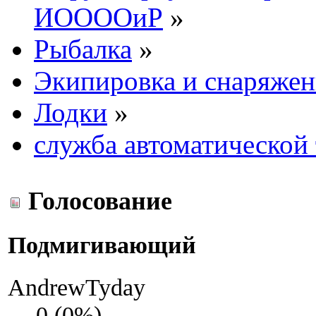
ИООООиР
»
Рыбалка
»
Экипировка и снаряжен
Лодки
»
служба автоматической
Голосование
Подмигивающий
AndrewTyday
0 (0%)