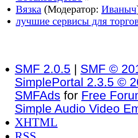
Вязка
(Модератор:
Иваныч
лучшие сервисы для торго
SMF 2.0.5
|
SMF © 20
SimplePortal 2.3.5 © 
SMFAds
for
Free For
Simple Audio Video E
XHTML
RSS