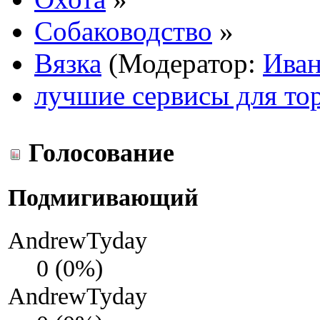
Собаководство
»
Вязка
(Модератор:
Ива
лучшие сервисы для то
Голосование
Подмигивающий
AndrewTyday
0 (0%)
AndrewTyday