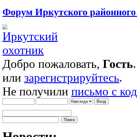
Форум Иркутского районног
Добро пожаловать,
Гость
или
зарегистрируйтесь
.
Не получили
письмо с ко
Новости: