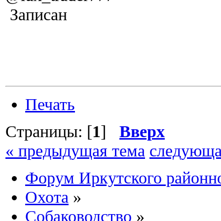
Записан
Печать
Страницы: [
1
]
Вверх
« предыдущая тема
следующа
Форум Иркутского район
Охота
»
Собаководство
»