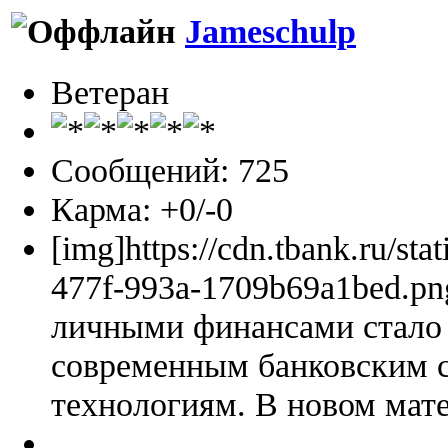
Jameschulp
Ветеран
Сообщений: 725
Карма: +0/-0
[img]https://cdn.tbank.ru/sta
477f-993a-1709b69a1bed.pn
личными финансами стало 
современным банковским 
технологиям. В новом мате