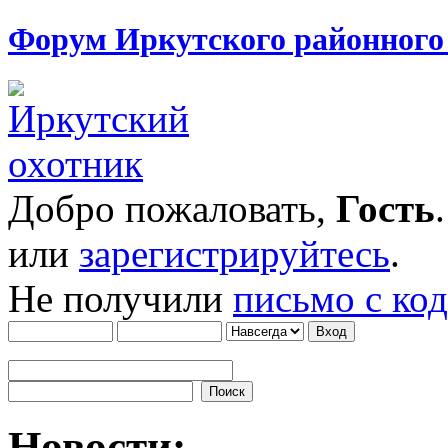
Форум Иркутского районног
Добро пожаловать,
Гость
или
зарегистрируйтесь
.
Не получили
письмо с ко
Новости: