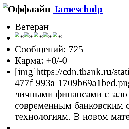
Jameschulp
Ветеран
Сообщений: 725
Карма: +0/-0
[img]https://cdn.tbank.ru/sta
477f-993a-1709b69a1bed.pn
личными финансами стало 
современным банковским 
технологиям. В новом мате