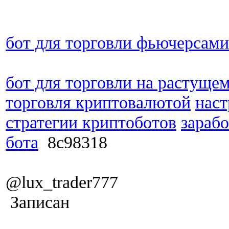
бот для торговли фьючерсами
бот для торговли на растуще
торговля криптовалютой
наст
стратегии криптоботов
зарабо
бота
8c98318
@lux_trader777
Записан