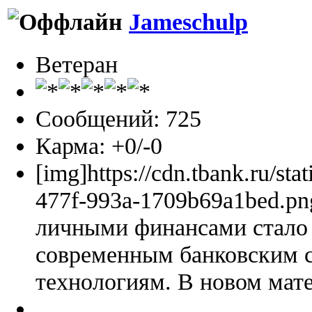
Jameschulp
Ветеран
Сообщений: 725
Карма: +0/-0
[img]https://cdn.tbank.ru/sta
477f-993a-1709b69a1bed.pn
личными финансами стало 
современным банковским 
технологиям. В новом мате