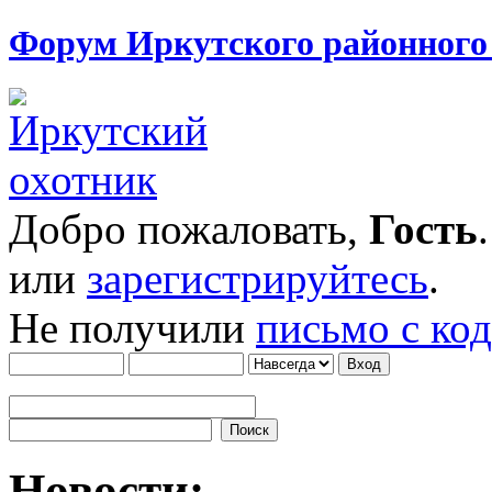
Форум Иркутского районног
Добро пожаловать,
Гость
или
зарегистрируйтесь
.
Не получили
письмо с ко
Новости: