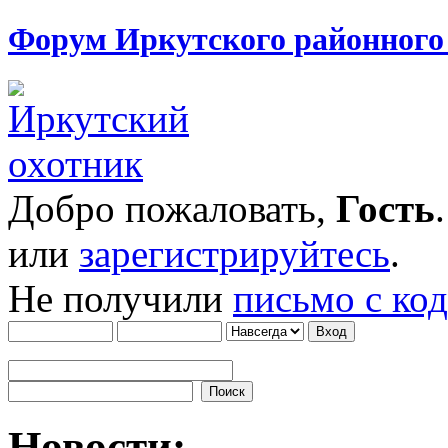
Форум Иркутского районног
Добро пожаловать,
Гость
или
зарегистрируйтесь
.
Не получили
письмо с ко
Новости: