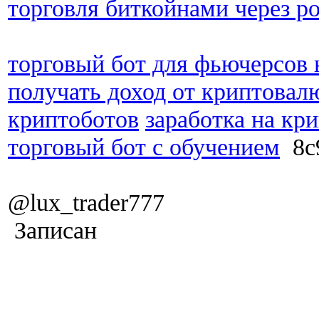
торговля биткойнами через р
торговый бот для фьючерсов 
получать доход от криптовал
криптоботов
заработка на кр
торговый бот с обучением
8c
@lux_trader777
Записан