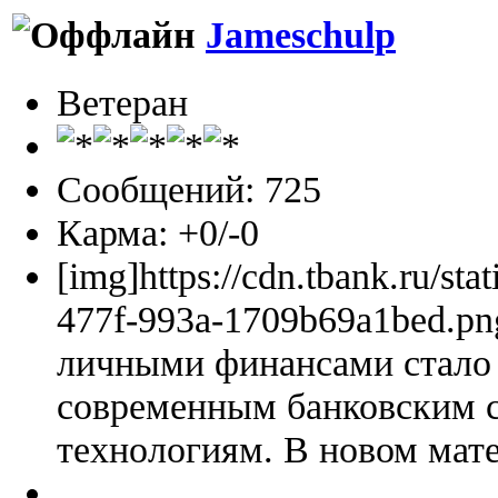
Jameschulp
Ветеран
Сообщений: 725
Карма: +0/-0
[img]https://cdn.tbank.ru/sta
477f-993a-1709b69a1bed.pn
личными финансами стало 
современным банковским 
технологиям. В новом мате