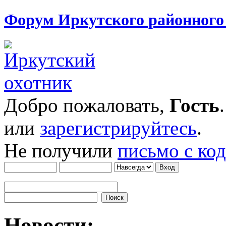
Форум Иркутского районног
Добро пожаловать,
Гость
или
зарегистрируйтесь
.
Не получили
письмо с ко
Новости: