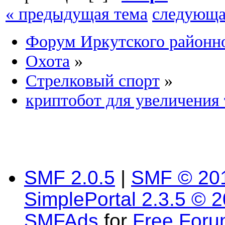
« предыдущая тема
следующа
Форум Иркутского район
Охота
»
Cтрелковый спорт
»
криптобот для увеличения
SMF 2.0.5
|
SMF © 20
SimplePortal 2.3.5 © 
SMFAds
for
Free For