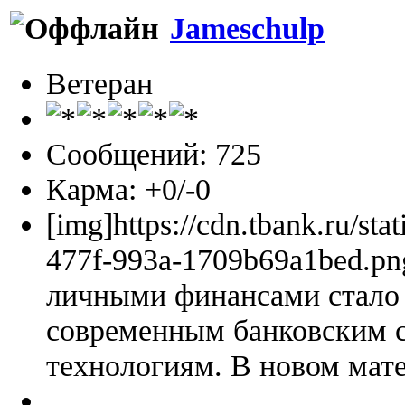
Jameschulp
Ветеран
Сообщений: 725
Карма: +0/-0
[img]https://cdn.tbank.ru/sta
477f-993a-1709b69a1bed.pn
личными финансами стало 
современным банковским 
технологиям. В новом мате