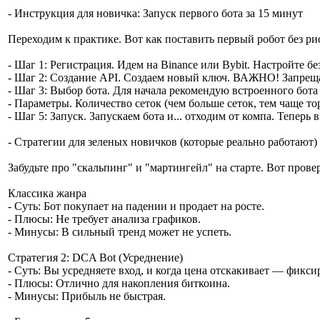
- Инструкция для новичка: Запуск первого бота за 15 минут
Переходим к практике. Вот как поставить первый робот без ри
- Шаг 1: Регистрация. Идем на Binance или Bybit. Настройте бе
- Шаг 2: Создание API. Создаем новый ключ. ВАЖНО! Запрещаем
- Шаг 3: Выбор бота. Для начала рекомендую встроенного бота 
- Параметры. Количество сеток (чем больше сеток, тем чаще то
- Шаг 5: Запуск. Запускаем бота и... отходим от компа. Теперь
- Стратегии для зеленых новичков (которые реально работают)
Забудьте про "скальпинг" и "мартингейл" на старте. Вот пров
Классика жанра
- Суть: Бот покупает на падении и продает на росте.
- Плюсы: Не требует анализа графиков.
- Минусы: В сильный тренд может не успеть.
Стратегия 2: DCA Bot (Усреднение)
- Суть: Вы усредняете вход, и когда цена отскакивает — фикси
- Плюсы: Отлично для накопления биткоина.
- Минусы: Прибыль не быстрая.