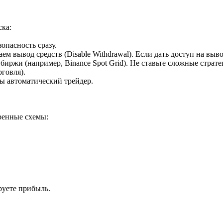
ска:
зопасность сразу.
 вывод средств (Disable Withdrawal). Если дать доступ на выво
биржи (например, Binance Spot Grid). Не ставьте сложные страте
рговля).
 вы автоматический трейдер.
еренные схемы:
руете прибыль.