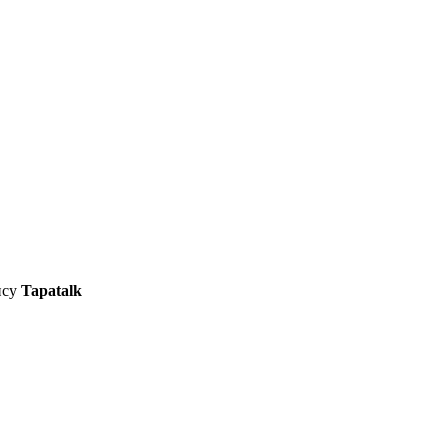
ису
Tapatalk