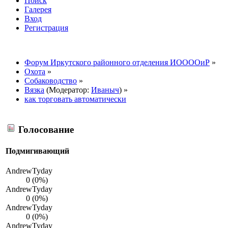
Поиск
Галерея
Вход
Регистрация
Форум Иркутского районного отделения ИООООиР
»
Охота
»
Собаководство
»
Вязка
(Модератор:
Иваныч
) »
как торговать автоматически
Голосование
Подмигивающий
AndrewTyday
0 (0%)
AndrewTyday
0 (0%)
AndrewTyday
0 (0%)
AndrewTyday