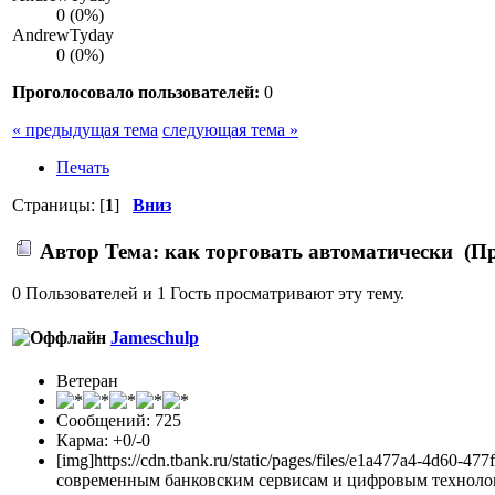
0 (0%)
AndrewTyday
0 (0%)
Проголосовало пользователей:
0
« предыдущая тема
следующая тема »
Печать
Страницы: [
1
]
Вниз
Автор
Тема: как торговать автоматически (Пр
0 Пользователей и 1 Гость просматривают эту тему.
Jameschulp
Ветеран
Сообщений: 725
Карма: +0/-0
[img]https://cdn.tbank.ru/static/pages/files/e1a477a4-4d
современным банковским сервисам и цифровым технологи