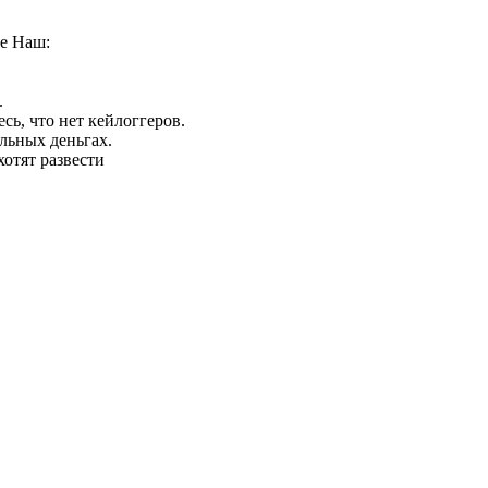
че Наш:
.
сь, что нет кейлоггеров.
альных деньгах.
отят развести