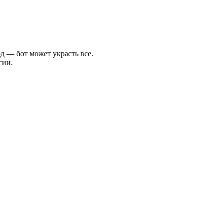
д — бот может украсть все.
гии.