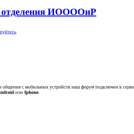
о отделения ИООООиР
ируйтесь
.
 и общения с мобильных устройств наш форум подключен к серв
ndroid
или
Iphone
.