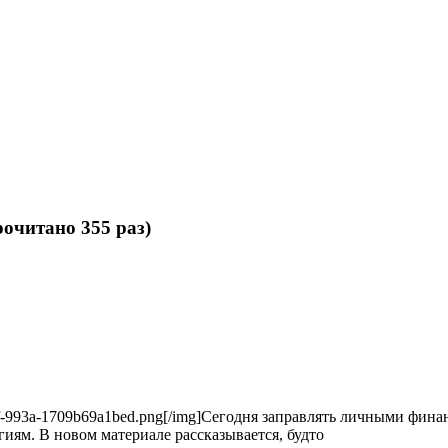
очитано 355 раз)
60-477f-993a-1709b69a1bed.png[/img]Сегодня заправлять личными фи
ям. В новом материале рассказывается, будто