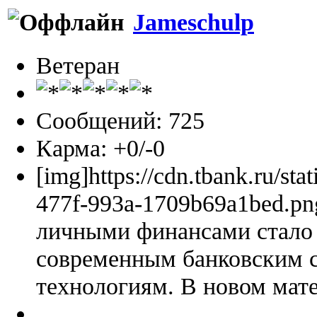
Jameschulp
Ветеран
Сообщений: 725
Карма: +0/-0
[img]https://cdn.tbank.ru/sta
477f-993a-1709b69a1bed.pn
личными финансами стало 
современным банковским 
технологиям. В новом мате