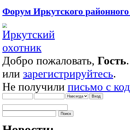
Форум Иркутского районног
Добро пожаловать,
Гость
или
зарегистрируйтесь
.
Не получили
письмо с ко
Новости: