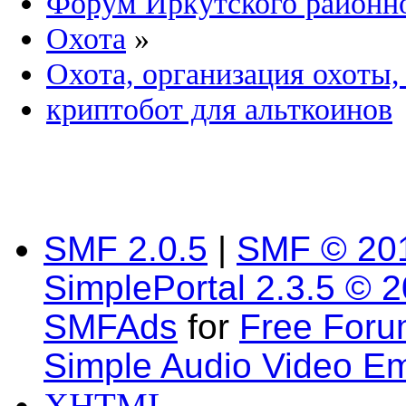
Форум Иркутского район
Охота
»
Охота, организация охоты,
криптобот для альткоинов
SMF 2.0.5
|
SMF © 20
SimplePortal 2.3.5 © 
SMFAds
for
Free For
Simple Audio Video E
XHTML