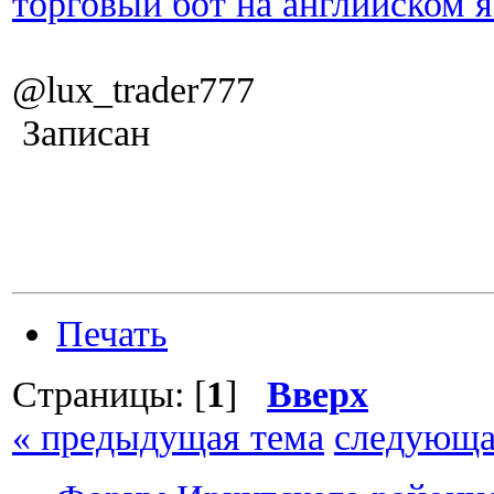
торговый бот на английском 
@lux_trader777
Записан
Печать
Страницы: [
1
]
Вверх
« предыдущая тема
следующа