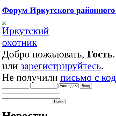
Форум Иркутского районног
Добро пожаловать,
Гость
или
зарегистрируйтесь
.
Не получили
письмо с ко
Новости: