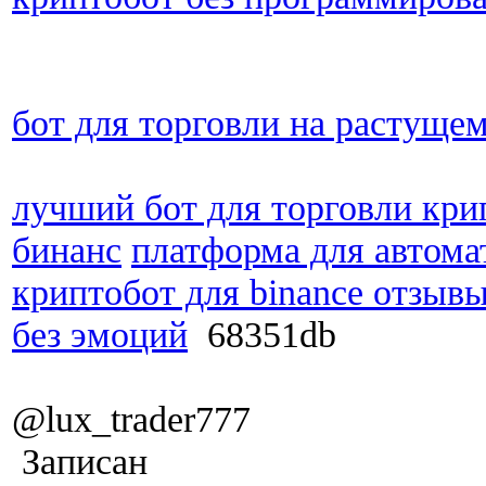
бот для торговли на растуще
лучший бот для торговли кри
бинанс
платформа для автома
криптобот для binance отзыв
без эмоций
68351db
@lux_trader777
Записан