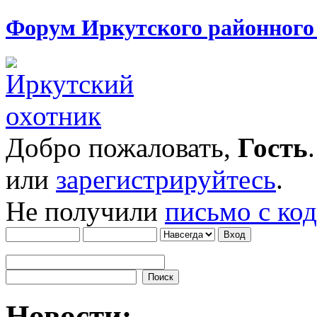
Форум Иркутского районног
Добро пожаловать,
Гость
или
зарегистрируйтесь
.
Не получили
письмо с ко
Новости: