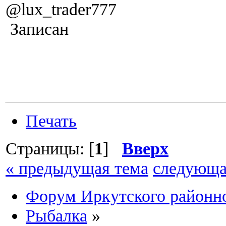
@lux_trader777
Записан
Печать
Страницы: [
1
]
Вверх
« предыдущая тема
следующа
Форум Иркутского район
Рыбалка
»