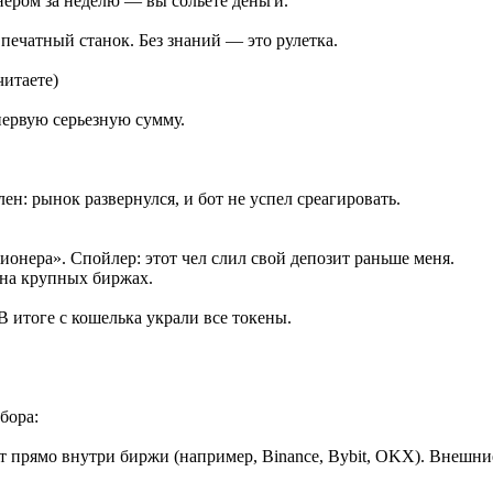
онером за неделю — вы сольете деньги.
печатный станок. Без знаний — это рулетка.
читаете)
 первую серьезную сумму.
ен: рынок развернулся, и бот не успел среагировать.
лионера». Спойлер: этот чел слил свой депозит раньше меня.
 на крупных биржах.
В итоге с кошелька украли все токены.
бора:
 прямо внутри биржи (например, Binance, Bybit, OKX). Внешние