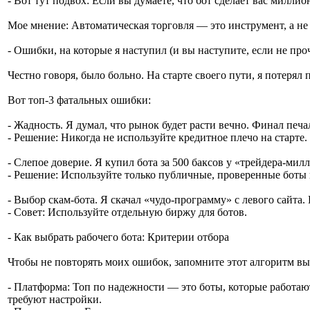
- Вот тут подвох: Если вы думаете, что бот сделает вас милли
Мое мнение: Автоматическая торговля — это инструмент, а не 
- Ошибки, на которые я наступил (и вы наступите, если не про
Честно говоря, было больно. На старте своего пути, я потерял
Вот топ-3 фатальных ошибки:
- Жадность. Я думал, что рынок будет расти вечно. Финал печал
- Решение: Никогда не используйте кредитное плечо на старте.
- Слепое доверие. Я купил бота за 500 баксов у «трейдера-мил
- Решение: Используйте только публичные, проверенные боты
- Выбор скам-бота. Я скачал «чудо-программу» с левого сайта. 
- Совет: Используйте отдельную биржу для ботов.
- Как выбрать рабочего бота: Критерии отбора
Чтобы не повторять моих ошибок, запомните этот алгоритм вы
- Платформа: Топ по надежности — это боты, которые работают
требуют настройки.