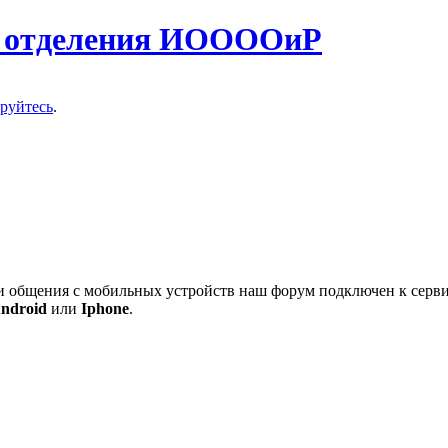
о отделения ИООООиР
ируйтесь
.
 и общения с мобильных устройств наш форум подключен к серв
ndroid
или
Iphone
.