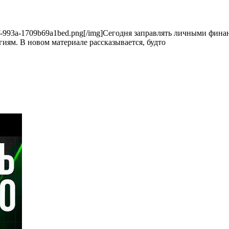
60-477f-993a-1709b69a1bed.png[/img]Сегодня заправлять личными фи
ям. В новом материале рассказывается, будто