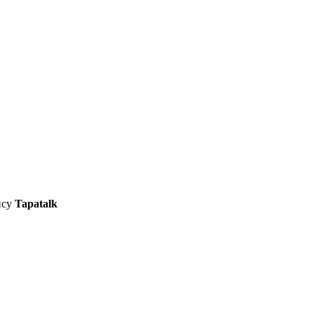
ису
Tapatalk