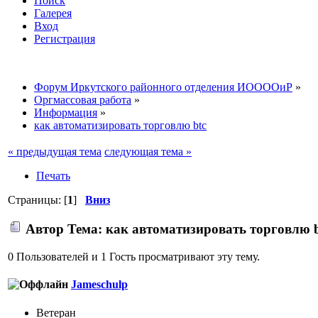
Поиск
Галерея
Вход
Регистрация
Форум Иркутского районного отделения ИООООиР
»
Оргмассовая работа
»
Информация
»
как автоматизировать торговлю btc
« предыдущая тема
следующая тема »
Печать
Страницы: [
1
]
Вниз
Автор
Тема: как автоматизировать торговлю b
0 Пользователей и 1 Гость просматривают эту тему.
Jameschulp
Ветеран