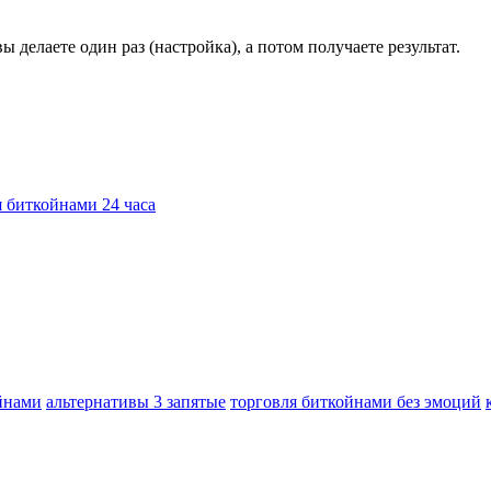
 делаете один раз (настройка), а потом получаете результат.
я биткойнами 24 часа
ойнами
альтернативы 3 запятые
торговля биткойнами без эмоций