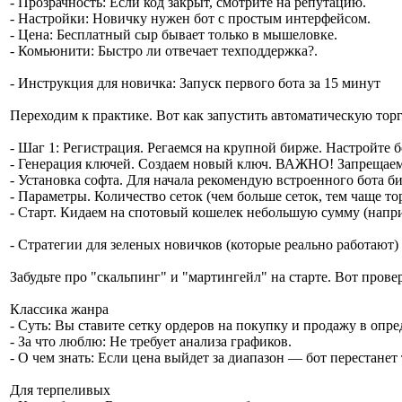
- Прозрачность: Если код закрыт, смотрите на репутацию.
- Настройки: Новичку нужен бот с простым интерфейсом.
- Цена: Бесплатный сыр бывает только в мышеловке.
- Комьюнити: Быстро ли отвечает техподдержка?.
- Инструкция для новичка: Запуск первого бота за 15 минут
Переходим к практике. Вот как запустить автоматическую торг
- Шаг 1: Регистрация. Регаемся на крупной бирже. Настройте б
- Генерация ключей. Создаем новый ключ. ВАЖНО! Запрещаем вы
- Установка софта. Для начала рекомендую встроенного бота би
- Параметры. Количество сеток (чем больше сеток, тем чаще то
- Старт. Кидаем на спотовый кошелек небольшую сумму (напри
- Стратегии для зеленых новичков (которые реально работают)
Забудьте про "скальпинг" и "мартингейл" на старте. Вот пров
Классика жанра
- Суть: Вы ставите сетку ордеров на покупку и продажу в опр
- За что люблю: Не требует анализа графиков.
- О чем знать: Если цена выйдет за диапазон — бот перестанет 
Для терпеливых