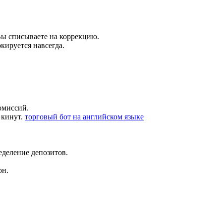
Вы списываете на коррекцию.
кируется навсегда.
омиссий.
 кинут.
торговый бот на английском языке
еделение депозитов.
он.