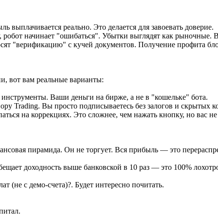
ь выплачивается реально. Это делается для завоевать доверие.
, робот начинает "ошибаться". Убытки выглядят как рыночные. 
осят "верификацию" с кучей документов. Получение профита бло
ии, вот вам реальные варианты:
 инструменты. Ваши деньги на бирже, а не в "кошельке" бота.
Copy Trading. Вы просто подписываетесь без залогов и скрытых к
аться на коррекциях. Это сложнее, чем нажать кнопку, но вас не
инансовая пирамида. Он не торгует. Вся прибыль — это перераспр
бещает доходность выше банковской в 10 раз — это 100% лохотр
ат (не с демо-счета)?. Будет интересно почитать.
питал.