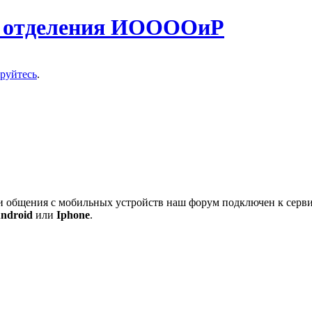
о отделения ИООООиР
ируйтесь
.
 и общения с мобильных устройств наш форум подключен к серв
ndroid
или
Iphone
.