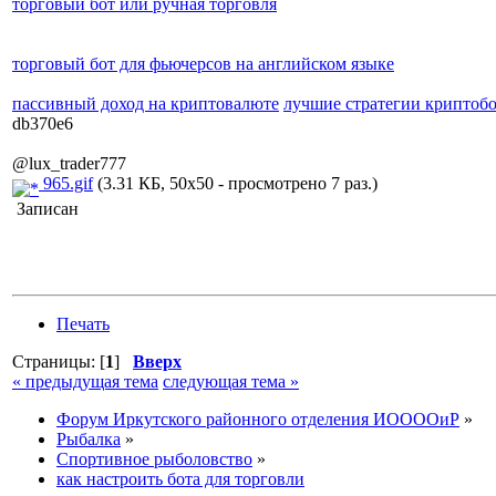
торговый бот или ручная торговля
торговый бот для фьючерсов на английском языке
пассивный доход на криптовалюте
лучшие стратегии криптоб
db370e6
@lux_trader777
965.gif
(3.31 КБ, 50x50 - просмотрено 7 раз.)
Записан
Печать
Страницы: [
1
]
Вверх
« предыдущая тема
следующая тема »
Форум Иркутского районного отделения ИООООиР
»
Рыбалка
»
Спортивное рыболовство
»
как настроить бота для торговли