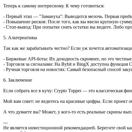
Теперь к самому интересному. К чему готовиться:
- Первый этап — "Замануха": Выводится мелочь. Первая прибыл
- Повышение рисков: После того, как вы ввели крупную сумму
- Стоп-вывод: При попытке снять остатки вы видите. Либо пр
5. Альтернативы
Так как же зарабатывать честно? Если уж хочется автоматизац
- Биржевые API-боты: Их доходность скромнее, но это честные
- Торговля за сигналами: На Bybit и BingX доступна функция 
- Ручная торговля на новостях: Самый безопасный способ закуп
6. Заключение
Если собрать все в кучу: Crypto Topper — это классическая ф
Мой вам совет: не ведитесь на красивые цифры. Если проект о
А что думаете вы? Может, у кого-то есть реальные скрины выпл
---
Не является инвестиционной рекомендацией. Берегите свой ка