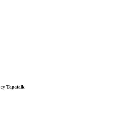
ису
Tapatalk