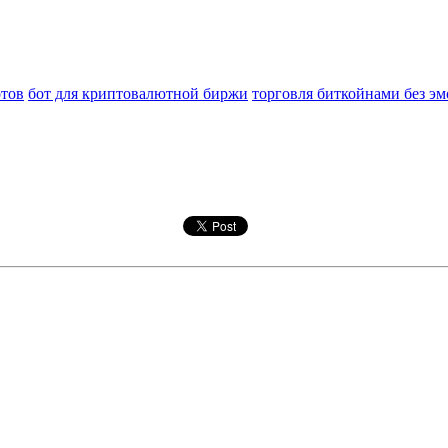
отов
бот для криптовалютной биржи
торговля биткойнами без э