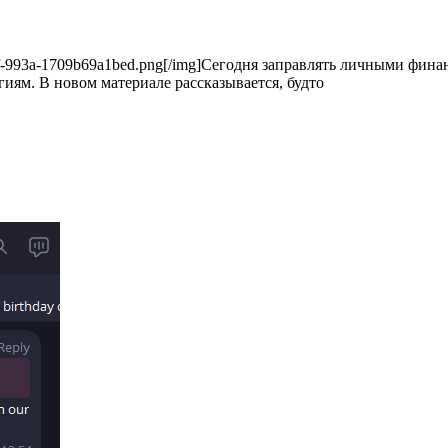
60-477f-993a-1709b69a1bed.png[/img]Сегодня заправлять личными фи
ям. В новом материале рассказывается, будто