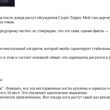
 после дождя растут обсуждения Crypto Topper. Мой глаз дергает
ых очков.
редупрежу честно: не утверждаю, что это скам, однако факты —
ллектуальный алгоритм, который якобы гарантирует стабильный 
о в этом и состоит основной обман: эти скриншоты рисуются в
ы:
к". Поверьте, все эти восторженные посты куплены в сервисах н
сего 10 мест. Это отключает критическое мышление.
епозитов привлеченных. Вот откуда ноги растут такой вал рекла