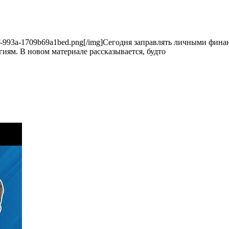
60-477f-993a-1709b69a1bed.png[/img]Сегодня заправлять личными фи
ям. В новом материале рассказывается, будто