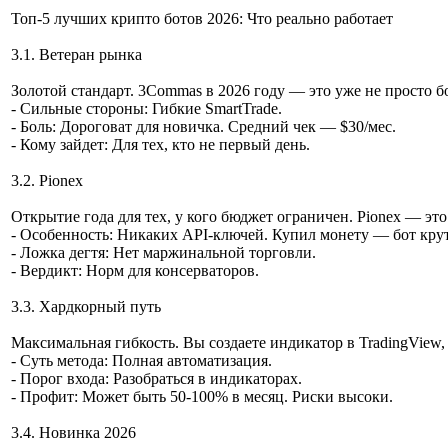
Топ-5 лучших крипто ботов 2026: Что реально работает
3.1. Ветеран рынка
Золотой стандарт. 3Commas в 2026 году — это уже не просто бо
- Сильные стороны: Гибкие SmartTrade.
- Боль: Дороговат для новичка. Средний чек — $30/мес.
- Кому зайдет: Для тех, кто не первый день.
3.2. Pionex
Открытие года для тех, у кого бюджет ограничен. Pionex — э
- Особенность: Никаких API-ключей. Купил монету — бот крут
- Ложка дегтя: Нет маржинальной торговли.
- Вердикт: Норм для консерваторов.
3.3. Хардкорный путь
Максимальная гибкость. Вы создаете индикатор в TradingView,
- Суть метода: Полная автоматизация.
- Порог входа: Разобраться в индикаторах.
- Профит: Может быть 50-100% в месяц. Риски высоки.
3.4. Новинка 2026