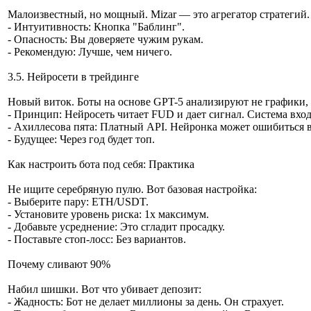
Малоизвестный, но мощный. Mizar — это агрегатор стратегий.
- Интуитивность: Кнопка "Баблинг".
- Опасность: Вы доверяете чужим рукам.
- Рекомендую: Лучше, чем ничего.
3.5. Нейросети в трейдинге
Новый виток. Боты на основе GPT-5 анализируют не графики, 
- Принцип: Нейросеть читает FUD и дает сигнал. Система вход
- Ахиллесова пята: Платный API. Нейронка может ошибиться в
- Будущее: Через год будет топ.
Как настроить бота под себя: Практика
Не ищите серебряную пулю. Вот базовая настройка:
- Выберите пару: ETH/USDT.
- Установите уровень риска: 1x максимум.
- Добавьте усреднение: Это сгладит просадку.
- Поставьте стоп-лосс: Без вариантов.
Почему сливают 90%
Набил шишки. Вот что убивает депозит:
- Жадность: Бот не делает миллионы за день. Он страхует.