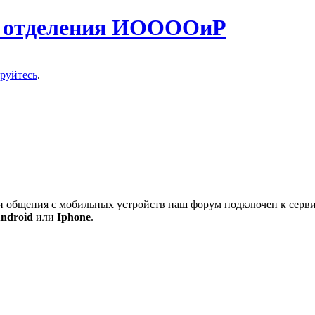
о отделения ИООООиР
ируйтесь
.
 и общения с мобильных устройств наш форум подключен к серв
ndroid
или
Iphone
.