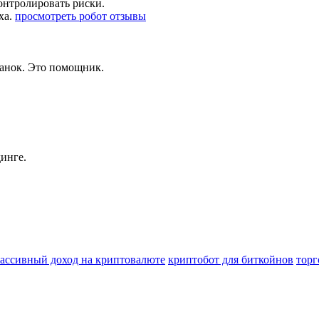
контролировать риски.
ха.
просмотреть робот отзывы
танок. Это помощник.
инге.
ассивный доход на криптовалюте
криптобот для биткойнов
торг