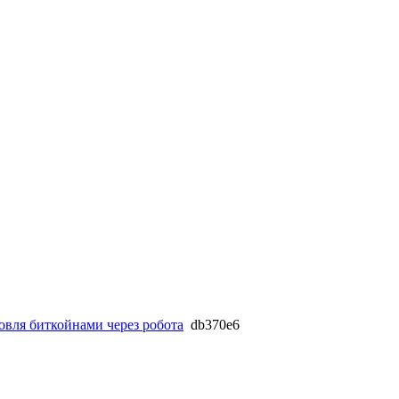
овля биткойнами через робота
db370e6