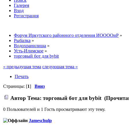
Поиск
Галерея
Вход
Регистрация
Форум Иркутского районного отделения ИООООиР
»
Рыбалка
»
Водохранилища
»
Усть-Илимское
»
торговый бот для bybit
« предыдущая тема
следующая тема »
Печать
Страницы: [
1
]
Вниз
Автор
Тема: торговый бот для bybit (Прочитан
0 Пользователей и 1 Гость просматривают эту тему.
Jameschulp