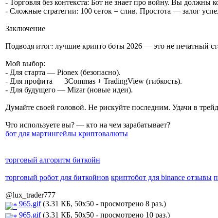
- Торговля без контекста: Бот не знает про войну. Вы должны 
- Сложные стратегии: 100 сеток = слив. Простота — залог успе
Заключение
Подводя итог: лучшие крипто боты 2026 — это не печатный с
Мой выбор:
- Для старта — Pionex (безопасно).
- Для профита — 3Commas + TradingView (гибкость).
- Для будущего — Mizar (новые идеи).
Думайте своей головой. Не рискуйте последним. Удачи в трейд
Что используете вы? — кто на чем зарабатывает?
бот для мартингейлы криптовалюты
торговый алгоритм биткойн
торговый робот для биткойнов
криптобот для binance отзывы
п
@lux_trader777
965.gif
(3.31 КБ, 50x50 - просмотрено 8 раз.)
965.gif
(3.31 КБ, 50x50 - просмотрено 10 раз.)