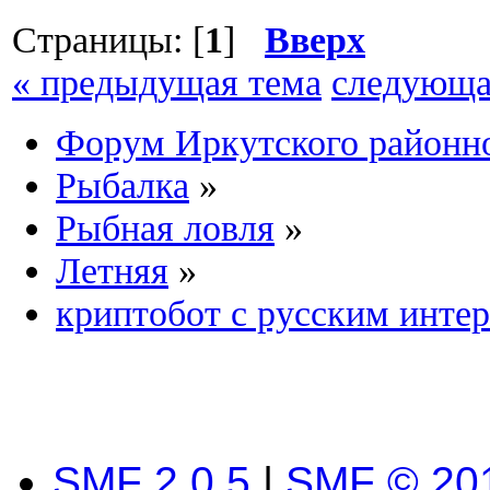
Страницы: [
1
]
Вверх
« предыдущая тема
следующа
Форум Иркутского район
Рыбалка
»
Рыбная ловля
»
Летняя
»
криптобот с русским инте
SMF 2.0.5
|
SMF © 20