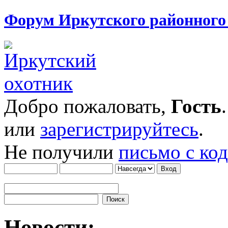
Форум Иркутского районног
Добро пожаловать,
Гость
или
зарегистрируйтесь
.
Не получили
письмо с ко
Новости: