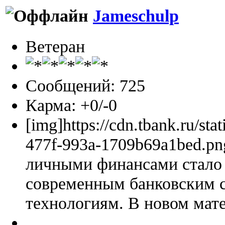
Jameschulp
Ветеран
Сообщений: 725
Карма: +0/-0
[img]https://cdn.tbank.ru/sta
477f-993a-1709b69a1bed.pn
личными финансами стало 
современным банковским 
технологиям. В новом мате