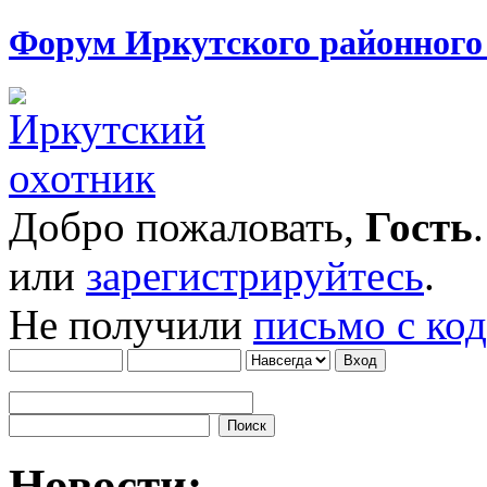
Форум Иркутского районног
Добро пожаловать,
Гость
или
зарегистрируйтесь
.
Не получили
письмо с ко
Новости: