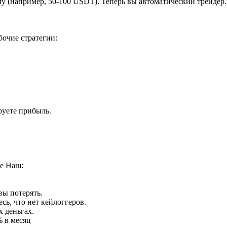
у (например, 50-100 USDT). Теперь вы автоматический трейдер.
бочие стратегии:
руете прибыль.
че Наш:
вы потерять.
сь, что нет кейлоггеров.
х деньгах.
% в месяц