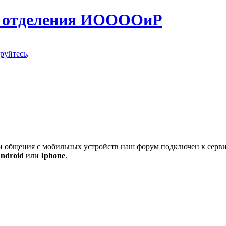
о отделения ИООООиР
ируйтесь
.
 и общения с мобильных устройств наш форум подключен к серв
ndroid
или
Iphone
.