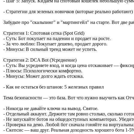
- Шаг 5: Запуск. Кидаем на спотовый кошелек небольшую сумм
- Стратегии для зеленых новичков (которые реально работают)
Забудьте про "скальпинг" и "мартингейл" на старте. Вот две ра
Стратегия 1: Спотовая сетка (Spot Grid)
- Суть: Бот покупает на падении и продает на росте.
- За что люблю: Покупает дешево, продает дорого.
- Минусы: В сильный тренд может не успеть.
Стратегия 2: DCA Bot (Усреднение)
- Суть: Вы усредняете вход, и когда цена отскакивает — фикси
- Плюсы: Психологически комфортно.
- Минусы: Может долго ждать отскока.
- Как не остаться без штанов: 5 железных правил
Тема безопасности — это база. Вот что нужно выучить как От
- Никогда не давайте ключи на вывод. Святое.
- Отдельный аккаунт. Держите там ровно столько, сколько гото
- Не запускайте ботов на общедоступных компьютерах. Убедите
- Проверка на демо. Любой бот сначала гоняйте на виртуальны
- Скепсис — ваш друг. Реальная доходность хорошего бота 1-5