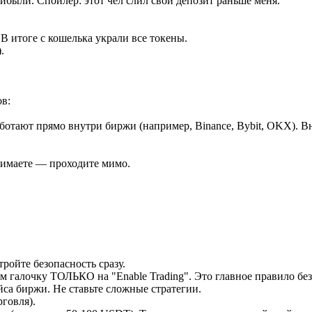
рибыли. Спойлер: этот чел слил свой депозит раньше меня.
 В итоге с кошелька украли все токены.
.
ов:
аботают прямо внутри биржи (например, Binance, Bybit, OKX). В
нимаете — проходите мимо.
ройте безопасность сразу.
 галочку ТОЛЬКО на "Enable Trading". Это главное правило без
йса биржи. Не ставьте сложные стратегии.
рговля).