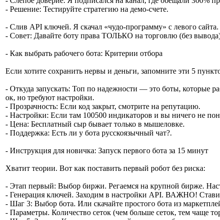
- Слепое доверие. Я подписался на канал, где обещали 300% п
- Решение: Тестируйте стратегию на демо-счете.
- Слив API ключей. Я скачал «чудо-программу» с левого сайта.
- Совет: Давайте боту права ТОЛЬКО на торговлю (без вывода)
- Как выбрать рабочего бота: Критерии отбора
Если хотите сохранить нервы и деньги, запомните эти 5 пункт
- Откуда запускать: Топ по надежности — это боты, которые р
ок, но требуют настройки.
- Прозрачность: Если код закрыт, смотрите на репутацию.
- Настройки: Если там 100500 индикаторов и вы ничего не по
- Цена: Бесплатный сыр бывает только в мышеловке.
- Поддержка: Есть ли у бота русскоязычный чат?.
- Инструкция для новичка: Запуск первого бота за 15 минут
Хватит теории. Вот как поставить первый робот без риска:
- Этап первый: Выбор биржи. Регаемся на крупной бирже. Наст
- Генерация ключей. Заходим в настройки API. ВАЖНО! Ставим
- Шаг 3: Выбор бота. Или скачайте простого бота из маркетпле
- Параметры. Количество сеток (чем больше сеток, тем чаще то