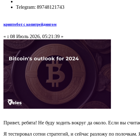
Telegram: 89748121743
криптобот с копитрейдингом
«
:
08 Июль 2026, 05:21:39 »
Привет, ребята! Не буду ходить вокруг да около. Если вы счит
Я тестировал сотни стратегий, и сейчас разложу по полочкам. 