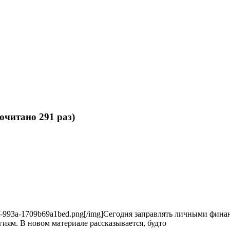
очитано 291 раз)
60-477f-993a-1709b69a1bed.png[/img]Сегодня заправлять личными фи
ям. В новом материале рассказывается, будто