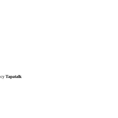
ису
Tapatalk