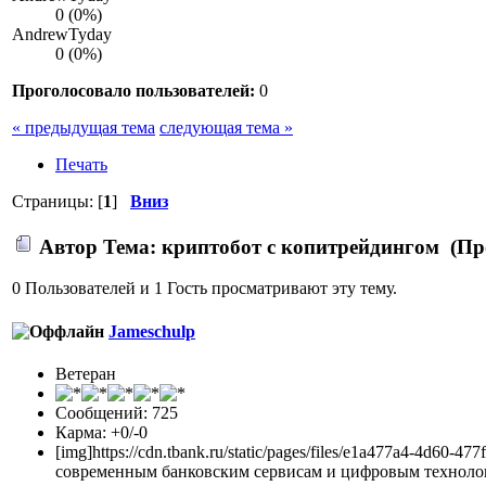
0 (0%)
AndrewTyday
0 (0%)
Проголосовало пользователей:
0
« предыдущая тема
следующая тема »
Печать
Страницы: [
1
]
Вниз
Автор
Тема: криптобот с копитрейдингом (Пр
0 Пользователей и 1 Гость просматривают эту тему.
Jameschulp
Ветеран
Сообщений: 725
Карма: +0/-0
[img]https://cdn.tbank.ru/static/pages/files/e1a477a4-4d
современным банковским сервисам и цифровым технологи