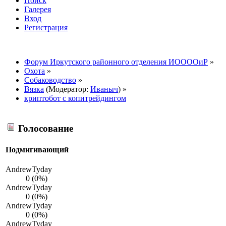
Поиск
Галерея
Вход
Регистрация
Форум Иркутского районного отделения ИООООиР
»
Охота
»
Собаководство
»
Вязка
(Модератор:
Иваныч
) »
криптобот с копитрейдингом
Голосование
Подмигивающий
AndrewTyday
0 (0%)
AndrewTyday
0 (0%)
AndrewTyday
0 (0%)
AndrewTyday