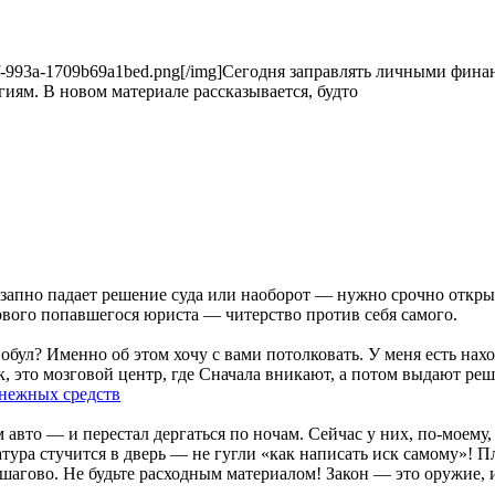
60-477f-993a-1709b69a1bed.png[/img]Сегодня заправлять личными фи
ям. В новом материале рассказывается, будто
незапно падает решение суда или наоборот — нужно срочно откр
рвого попавшегося юриста — читерство против себя самого.
обул? Именно об этом хочу с вами потолковать. У меня есть нахо
, это мозговой центр, где Сначала вникают, а потом выдают реше
енежных средств
 авто — и перестал дергаться по ночам. Сейчас у них, по-моему,
атура стучится в дверь — не гугли «как написать иск самому»! 
шагово. Не будьте расходным материалом! Закон — это оружие, и