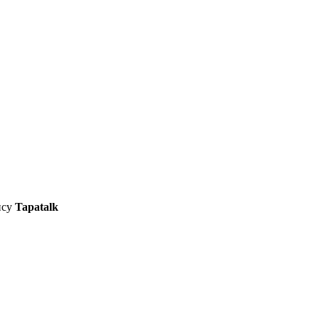
ису
Tapatalk