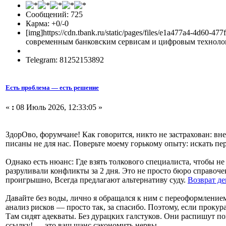
Сообщений: 725
Карма: +0/-0
[img]https://cdn.tbank.ru/static/pages/files/e1a477a4-4d
современным банковским сервисам и цифровым технологи
Telegram: 81252153892
Есть проблема — есть решение
«
:
08 Июль 2026, 12:33:05 »
ЗдорОво, форумчане! Как говорится, никто не застрахован: в
писаны не для нас. Поверьте моему горькому опыту: искать пе
Однако есть нюанс: Где взять толкового специалиста, чтобы не 
разруливали конфликты за 2 дня. Это не просто бюро справочек
проигрышно, Всегда предлагают альтернативу суду.
Возврат д
Давайте без воды, лично я обращался к ним с переоформлением
анализ рисков — просто так, за спасибо. Поэтому, если прокур
Там сидят адекваты. Без дурацких галстуков. Они распишут по
ссылку! — это ваш шанс сэкономить нервы.