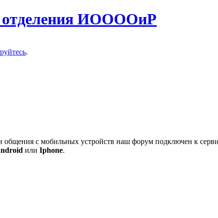
о отделения ИООООиР
ируйтесь
.
 и общения с мобильных устройств наш форум подключен к серв
ndroid
или
Iphone
.