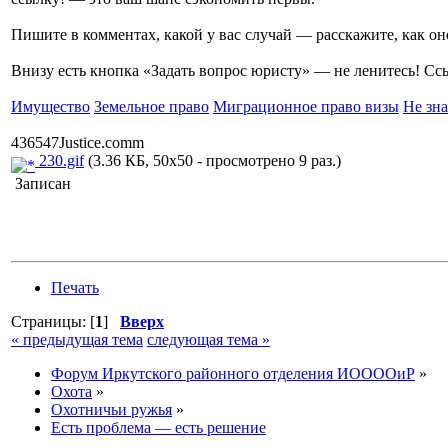
Пишите в комментах, какой у вас случай — расскажите, как он
Внизу есть кнопка «Задать вопрос юристу» — не ленитесь! С
Имущество
Земельное право
Миграционное право визы
Не зна
436547Justice.comm
230.gif
(3.36 КБ, 50x50 - просмотрено 9 раз.)
Записан
Печать
Страницы: [
1
]
Вверх
« предыдущая тема
следующая тема »
Форум Иркутского районного отделения ИООООиР
»
Охота
»
Охотничьи ружья
»
Есть проблема — есть решение