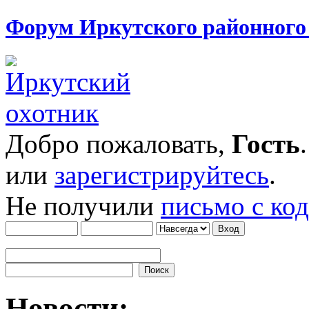
Форум Иркутского районног
Добро пожаловать,
Гость
или
зарегистрируйтесь
.
Не получили
письмо с ко
Новости: