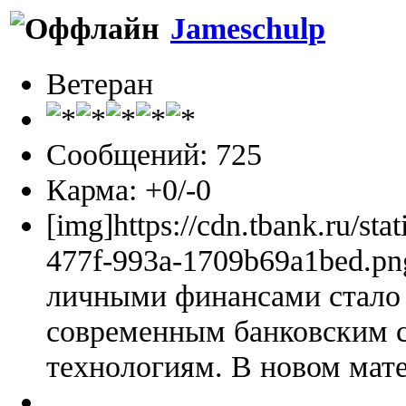
Jameschulp
Ветеран
Сообщений: 725
Карма: +0/-0
[img]https://cdn.tbank.ru/sta
477f-993a-1709b69a1bed.pn
личными финансами стало 
современным банковским 
технологиям. В новом мате