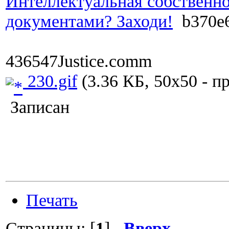
Интеллектуальная собственн
документами? Заходи!
b370e
436547Justice.comm
230.gif
(3.36 КБ, 50x50 - п
Записан
Печать
Страницы: [
1
]
Вверх