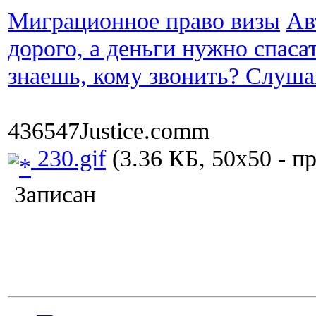
Миграционное право визы
Ав
дорого, а деньги нужно спаса
знаешь, кому звонить? Слуша
436547Justice.comm
230.gif
(3.36 КБ, 50x50 - п
Записан