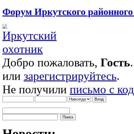
Форум Иркутского районног
Добро пожаловать,
Гость
или
зарегистрируйтесь
.
Не получили
письмо с ко
Новости: