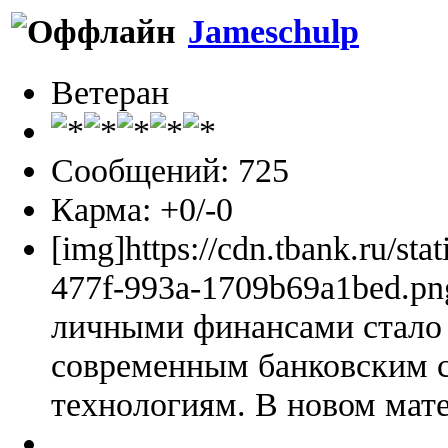
Jameschulp
Ветеран
Сообщений: 725
Карма: +0/-0
[img]https://cdn.tbank.ru/sta
477f-993a-1709b69a1bed.pn
личными финансами стало 
современным банковским 
технологиям. В новом мате