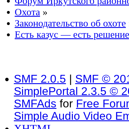
Форум Иркутского район
Охота
»
Законодательство об охоте
Есть казус — есть решени
SMF 2.0.5
|
SMF © 20
SimplePortal 2.3.5 © 
SMFAds
for
Free For
Simple Audio Video E
XHTML