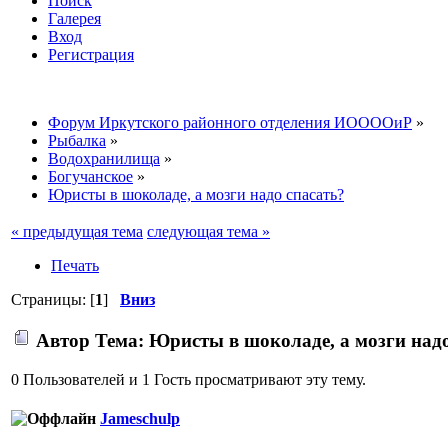
Поиск
Галерея
Вход
Регистрация
Форум Иркутского районного отделения ИООООиР
»
Рыбалка
»
Водохранилища
»
Богучанское
»
Юристы в шоколаде, а мозги надо спасать?
« предыдущая тема
следующая тема »
Печать
Страницы: [
1
]
Вниз
Автор
Тема: Юристы в шоколаде, а мозги надо
0 Пользователей и 1 Гость просматривают эту тему.
Jameschulp