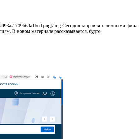
60-477f-993a-1709b69a1bed.png[/img]Сегодня заправлять личными фи
ям. В новом материале рассказывается, будто