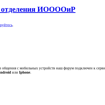
о отделения ИООООиР
ируйтесь
.
 и общения с мобильных устройств наш форум подключен к серв
ndroid
или
Iphone
.