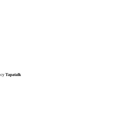
ису
Tapatalk