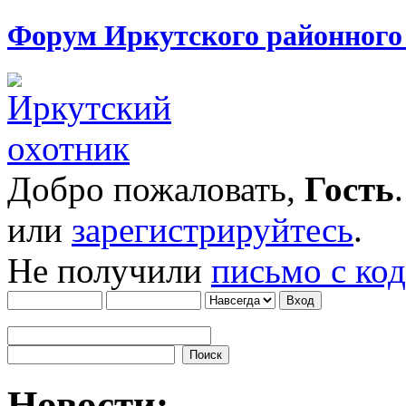
Форум Иркутского районног
Добро пожаловать,
Гость
или
зарегистрируйтесь
.
Не получили
письмо с ко
Новости: