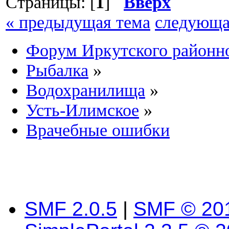
Страницы: [
1
]
Вверх
« предыдущая тема
следующа
Форум Иркутского район
Рыбалка
»
Водохранилища
»
Усть-Илимское
»
Врачебные ошибки
SMF 2.0.5
|
SMF © 20